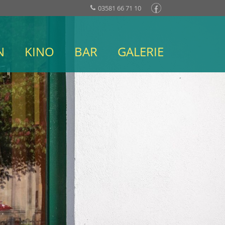
03581 66 71 10
N
KINO
BAR
GALERIE