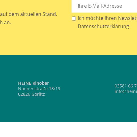
auf dem aktuellen Stand.
Ich möchte Ihren Newslett
h an.
Datenschutzerklärung
HEINE Kinobar
03581 66 7
Nonnenstraße 18/19
info@heine
02826 Görlitz