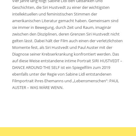
Vier Jahre lang folgt Sabine Lidl den Gedanken und
Geschichten, die Siri Hustvedt zu einer der wichtigsten
intellektuellen und feministischen Stimmen der
amerikanischen Literatur gemacht haben. Gemeinsam sind
sie immer in Bewegung, durch Zeit und Raum, imaginär
zwischen den Disziplinen, deren Grenzen Siri Hustvedt nicht
gelten lässt. Dabei hält der Film auch einen der verletzlichsten
Momente fest, als Siri Hustvedt und Paul Auster mit der
Diagnose seiner Krebserkrankung konfrontiert werden. Das
auf diese Weise entstandene intime Portrait SIRI HUSTVEDT –
DANCE AROUND THE SELF ist ein Spiegelfilm zum 2019
ebenfalls unter der Regie von Sabine Lidl entstandenen
Filmportrait ihres Ehemanns und „Lebensmenschen“: PAUL
AUSTER – WAS WÄRE WENN.